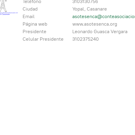
Teléfono
3103130756
Ciudad
Yopal, Casanare
Email
asotesenca@conteasociacio
Página web
www.asotesenca.org
Presidente
Leonardo Guasca Vergara
Celular Presidente
3102375240