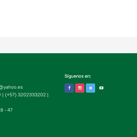
Síguenos en:
c@yahoo.es
 | (+57) 3202333202 |
8 - 47