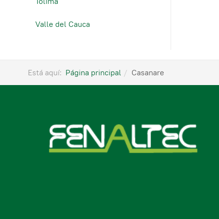
Tolima
Valle del Cauca
Está aquí:
Página principal
Casanare