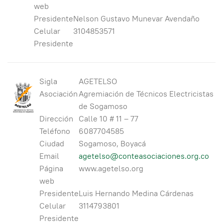
web
Presidente
Nelson Gustavo Munevar Avendaño
Celular
3104853571
Presidente
Sigla
AGETELSO
Asociación
Agremiación de Técnicos Electricistas
de Sogamoso
Dirección
Calle 10 # 11 – 77
Teléfono
6087704585
Ciudad
Sogamoso, Boyacá
Email
agetelso@conteasociaciones.org.co
Página
www.agetelso.org
web
Presidente
Luis Hernando Medina Cárdenas
Celular
3114793801
Presidente