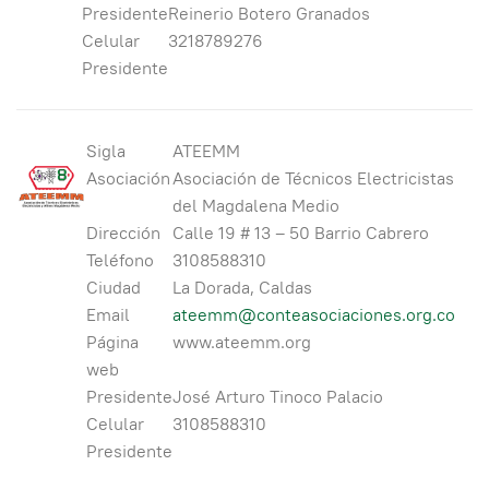
Presidente
Reinerio Botero Granados
Celular
3218789276
Presidente
Sigla
ATEEMM
Asociación
Asociación de Técnicos Electricistas
del Magdalena Medio
Dirección
Calle 19 # 13 – 50 Barrio Cabrero
Teléfono
3108588310
Ciudad
La Dorada, Caldas
Email
ateemm@conteasociaciones.org.co
Página
www.ateemm.org
web
Presidente
José Arturo Tinoco Palacio
Celular
3108588310
Presidente