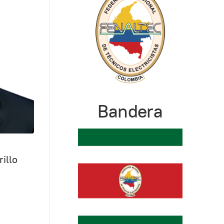
Bandera
illo