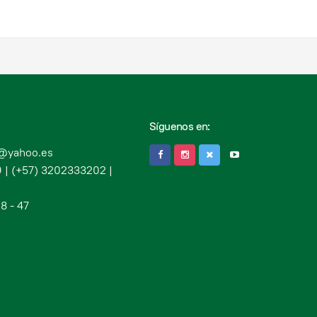
Síguenos en:
c@yahoo.es
 | (+57) 3202333202 |
8 - 47