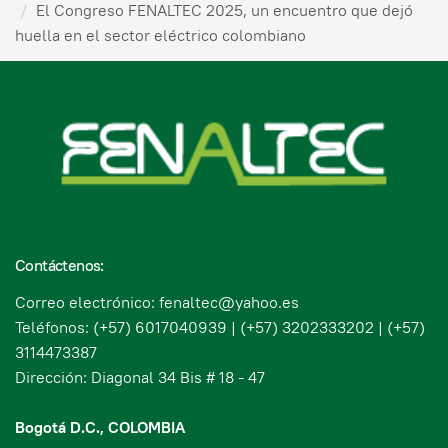
El Congreso FENALTEC 2025, un encuentro que dejó
huella en el sector eléctrico colombiano
Contáctenos:
Correo electrónico: fenaltec@yahoo.es
Teléfonos: (+57) 6017040939 | (+57) 3202333202 | (+57)
3114473387
Dirección: Diagonal 34 Bis # 18 - 47
Bogotá D.C., COLOMBIA