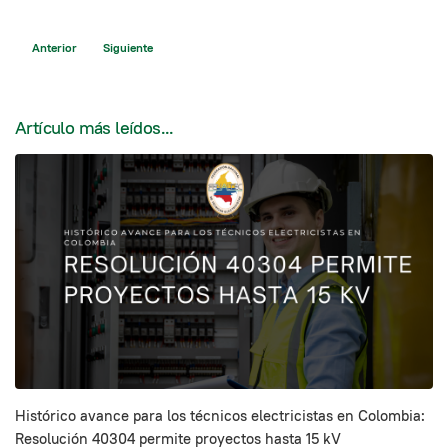
Artículo anterior: Derecho de petición a la presidencia de la república - FENAL
Artículo siguiente: Comunicado FENALTEC al presidente de la R
Anterior
Siguiente
Artículo más leídos...
Histórico avance para los técnicos electricistas en Colombia:
Resolución 40304 permite proyectos hasta 15 kV