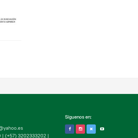
Síguenos en:
c@yahoo.es
 | (+57) 3202333202 |