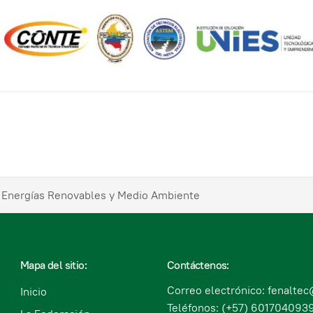
a de Colombia
enovables
e Energías Renovables y Medio Ambiente
Mapa del sitio:
Contáctenos:
Correo electrónico: fenalte
Inicio
Teléfonos: (+57) 6017040939